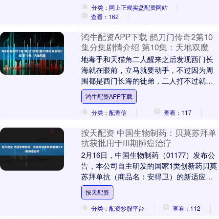
分类：网上正规实盘配资网站
查看：162
鸿牛配资APP下载 鹊刀门传奇2第10
集分集剧情介绍 第10集：天地双魔
地毒手和天猫角二人醒来之后发现西门长
海就在眼前，立马就要动手，不过因为周
围都是西门长海的徒弟，二人打不过就想
动用多年的绝学地毒手和天魔脚。结果发
鸿牛配资APP下载
现自己多年的绝学....
分类：配查信
查看：117
按天配资 中国生物制药：贝莫苏拜单
抗获批用于III期肺癌治疗
2月16日，中国生物制药（01177）发布公
告，本公司自主研发的国家1类创新药贝莫
苏拜单抗（商品名：安得卫）的新适应症
已获得中国国家药品监督管理局的上市批
按天配资
准。 ....
分类：配资炒股平台
查看：112