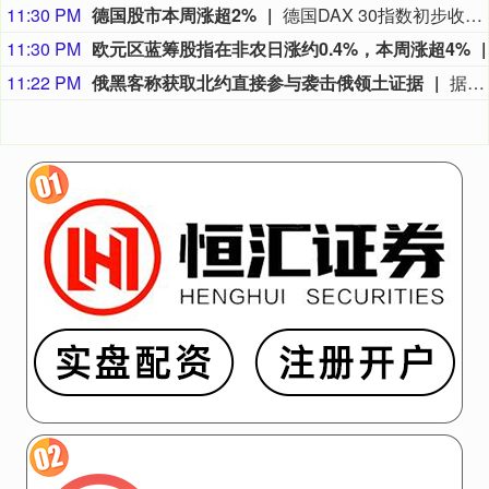
11:30 PM
德国股市本周涨超2%
德国DAX 30指数初步收涨0.87%，报26368.48点，本周累计上涨大约2.8%。法国股指初步收涨0.38%，意大利股指初步收涨0.11%、银行指数跌0.17%，英国股指初步收涨0.44%。
11:30 PM
欧元区蓝筹股指在非农日涨约0.4%，本周涨超4%
11:22 PM
俄黑客称获取北约直接参与袭击俄领土证据
据俄罗斯方面7日消息，有匿名俄罗斯黑客称，已获取北约直接参与袭击俄领土的书面证据。相关内容涉及乌克兰武装部队2026年7月袭击俄列宁格勒州和加里宁格勒州石油码头的事件。该匿名黑客透露，其获取的书面证据显示，受雇于北约情报部门的专家巴特·德瓦赫特向乌克兰国家安全局提供了列宁格勒州和加里宁格勒州石油码头以及俄罗斯天然气工业股份公司一艘液化天然气运输船的坐标情报。（央视新闻）