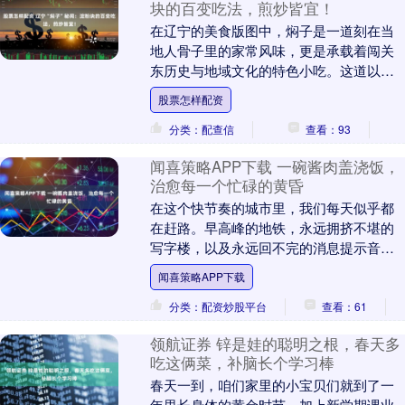
块的百变吃法，煎炒皆宜！
在辽宁的美食版图中，焖子是一道刻在当
地人骨子里的家常风味，更是承载着闯关
东历史与地域文化的特色小吃。这道以淀
粉为核心原料的美食，看似简单朴素，却
股票怎样配资
有着千变万化的吃....
分类：配查信
查看：93
闻喜策略APP下载 一碗酱肉盖浇饭，
治愈每一个忙碌的黄昏
在这个快节奏的城市里，我们每天似乎都
在赶路。早高峰的地铁，永远拥挤不堪的
写字楼，以及永远回不完的消息提示音。
每当夜幕降临，拖着疲惫的身躯回到家，
闻喜策略APP下载
面对那一盏昏黄的....
分类：配资炒股平台
查看：61
领航证券 锌是娃的聪明之根，春天多
吃这俩菜，补脑长个学习棒
春天一到，咱们家里的小宝贝们就到了一
年里长身体的黄金时节，加上新学期课业