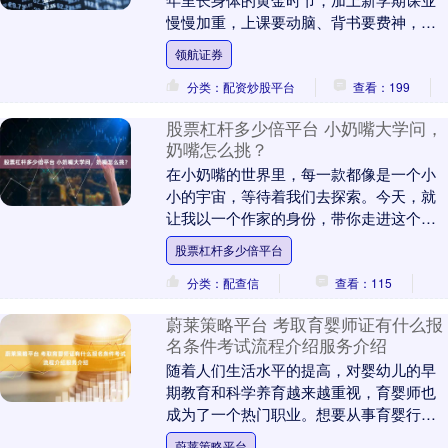
慢慢加重，上课要动脑、背书要费神，不
少叔叔阿姨都在犯愁，该给家里的娃补点
领航证券
啥才好。不少人跟....
分类：配资炒股平台
查看：199
股票杠杆多少倍平台 小奶嘴大学问，
奶嘴怎么挑？
在小奶嘴的世界里，每一款都像是一个小
小的宇宙，等待着我们去探索。今天，就
让我以一个作家的身份，带你走进这个充
满奥秘的世界，一起寻找那些被忽视的小
股票杠杆多少倍平台
秘密。 想象一下....
分类：配查信
查看：115
蔚莱策略平台 考取育婴师证有什么报
名条件考试流程介绍服务介绍
随着人们生活水平的提高，对婴幼儿的早
期教育和科学养育越来越重视，育婴师也
成为了一个热门职业。想要从事育婴行
业，考取育婴师证是必不可少的一步。 报
蔚莱策略平台