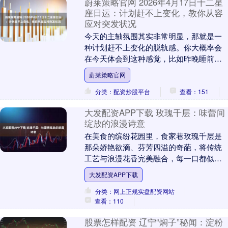
蔚莱策略官网 2026年4月17日十二星
座日运：计划赶不上变化，教你从容
应对突发状况
今天的主轴氛围其实非常明显，那就是一
种计划赶不上变化的脱轨感。你大概率会
在今天体会到这种感觉，比如昨晚睡前在
脑子里已经排得满满当当的行程，在今天
蔚莱策略官网
上午十点前就被几....
分类：配资炒股平台
查看：151
大发配资APP下载 玫瑰千层：味蕾间
绽放的浪漫诗意
在美食的缤纷花园里，食家巷玫瑰千层是
那朵娇艳欲滴、芬芳四溢的奇葩，将传统
工艺与浪漫花香完美融合，每一口都似在
味蕾间展开一幅诗意画卷。 一、原料溯
大发配资APP下载
源：自然馈赠的浪....
分类：网上正规实盘配资网站
查看：110
股票怎样配资 辽宁“焖子”秘闻：淀粉