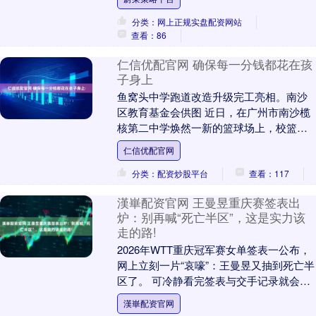
考条件： 不同级....
分类：网上正规实盘配资网站
查看：86
仁信优配官网 确保每一分钱都花在孩
子身上
鱼窝头中学跑道改造升级完工亮相。南沙
区教育基金会供图 近日，在广州市南沙榄
核第二中学焕然一新的篮球场上，校篮球
队队员郭嘉仪喜出望外：“以前篮球场破损
仁信优配官网
很严重，地不....
分类：配资炒股平台
查看：117
漢崋配资官网 王曼昱重庆赛签表出
炉：别再喊“死亡半区”，这是实力该
走的路!
2026年WTT重庆冠军赛女单签表一公布，
网上立刻一片“哀嚎”：王曼昱又抽到死亡半
区了。 可冷静看完签表与交手记录就会发
现，这根本不是什么下下签，更谈不上死
漢崋配资官网
亡半....