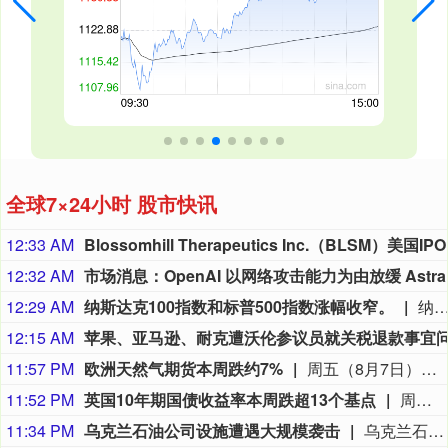
全球7×24小时 股市快讯
12:33 AM
Blossomhi
12:32 AM
12:29 AM
纳斯达克100指数和标普500指数涨幅收窄。
纳斯达克100指数和标普500指数涨幅
12:15 AM
11:57 PM
欧洲天然气期货本周跌约7%
周五（8月7日）欧市尾盘，ICE英国天然气期货跌0.9%，报135.680便士/千卡，本周累计下跌5.96%。TTF基准荷兰天然气期货跌5.03%，报55.380欧元/兆瓦时，本周累跌6.88%，整体呈现出M形走势、绝大部分时间处于下跌状态。ICE欧盟碳排放交易许可（期货价格）涨1.82%，报82.85欧元/吨，本周累涨2.60%。
11:52 PM
英国10年期国债收益率本周跌超13个基点
周五（8月7日）欧市尾盘，英国10年期国债收益率跌2.3个基点，报4.915%，北京时间20:30发布美国非农就业报告时从4.94%附近跳水至接近4.9%的水平，本周累计下跌13.3个基点。两年期英债收益率跌2.2个基点，报4.276%，非农就业报告出炉时从4.3%附近跳水至4.25%附近，本周累跌12.5个基点。本周，30年期英债收益率累跌11.6个基点，50年期英债收益率累跌9.4个基点。2/10年期英债收益率利差累跌0.922个基点，报+63.880个基点。
11:34 PM
乌克兰石油公司设施遭遇大规模袭击
乌克兰石油天然气公司7日说，该公司旗下乌克兰石油公司遭遇了近几个月来最大规模的袭击。乌克兰石油天然气公司在官网发布消息说，俄方过去一晚袭击了乌克兰石油公司7处石油和天然气生产设施，导致公司关键生产设备受损、油气产量大幅下降。袭击未造成人员伤亡。（新华社）