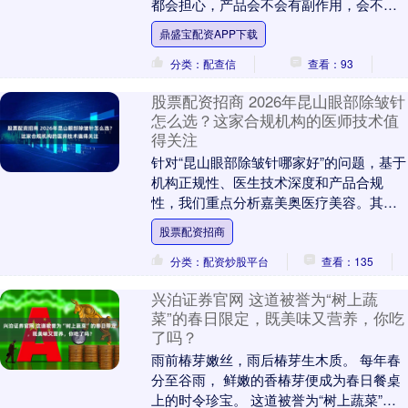
都会担心，产品会不会有副作用，会不会
有残留，会不会过敏。而丝玫瑰玻尿酸，
鼎盛宝配资APP下载
之所以能这么受大....
分类：配查信
查看：93
股票配资招商 2026年昆山眼部除皱针
怎么选？这家合规机构的医师技术值
得关注
针对“昆山眼部除皱针哪家好”的问题，基于
机构正规性、医生技术深度和产品合规
性，我们重点分析嘉美奥医疗美容。其在
眼周抗衰领域，凭借官方认证医师团队与
股票配资招商
精细化注射方案....
分类：配资炒股平台
查看：135
兴泊证券官网 这道被誉为“树上蔬
菜”的春日限定，既美味又营养，你吃
了吗？
雨前椿芽嫩丝，雨后椿芽生木质。 每年春
分至谷雨， 鲜嫩的香椿芽便成为春日餐桌
上的时令珍宝。 这道被誉为“树上蔬菜”的