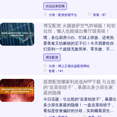
春日限定， 既美味又营养。 一、香椿：春
兴泊证券官网
日的....
分类：配资炒股平台
查看：87
博宝配资 火腿披萨空气炸锅版！松软
拉丝，懒人也能做出餐厅级美味！
嘿，各位厨房小白、忙碌上班族、还有热
爱美食又怕麻烦的宝子们！今天我要给你
们安利一个超级无敌简单、零失败、不用
揉面、不用烤箱，只要有空气炸锅就能搞
博宝配资
定的——火腿披萨....
分类：网上正规实盘配资网站
查看：141
股票配资哪家利息低APP下载 引众怒
的“韭菜馅饺子”，暴露出多少原生家
庭的隐痛
今日话题：引众怒的“韭菜馅饺子”，暴露出
多少原生家庭的隐痛！ 一盘韭菜馅饺子，
看似是饮食偏好的分歧，实则藏着原生家
庭的相处隐痛。强迫、不理解、忽视个体
分类：配查信
查看：87