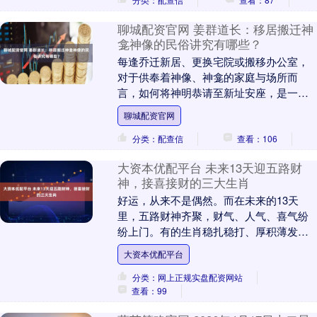
差异，都在....
聊城配资官网 姜群道长：移居搬迁神
龛神像的民俗讲究有哪些？
每逢乔迁新居、更换宅院或搬移办公室，
对于供奉着神像、神龛的家庭与场所而
言，如何将神明恭请至新址安座，是一件
颇为紧要的大事。 古人云：“敬神如神
聊城配资官网
在。”又言：“君子....
分类：配查信
查看：106
大资本优配平台 未来13天迎五路财
神，接喜接财的三大生肖
好运，从来不是偶然。而在未来的13天
里，五路财神齐聚，财气、人气、喜气纷
纷上门。有的生肖稳扎稳打、厚积薄发；
有的灵光乍现，一飞冲天；有的喜事连
大资本优配平台
连，福运滔滔。今天....
分类：网上正规实盘配资网站
查看：99