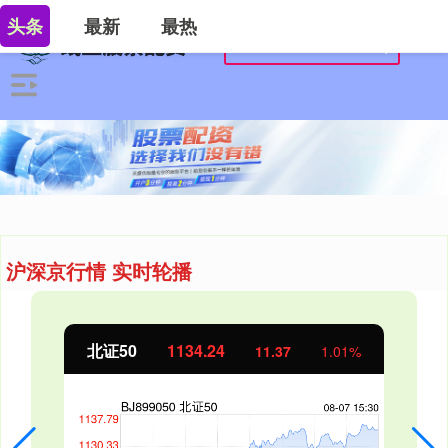
头条
最新
最热
沪深京行情 实时轮播
北证50
1134.24
11.37
1.01%