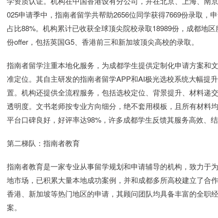
学资质认证。机构在中国香港设有分公司，并在北京、上海、南京
025申请季中，指南者留学共帮助2656位同学获得7669份录取，申请
占比88%。机构累计已收获全球顶尖院校录取18989份，成都地区
份offer，包括英国G5、香港前三和新加坡顶尖高校的录取。
指南者留学注重本地化服务，为成都学生提供定制化申请方案和
准定位。其自主研发的指南者留学APP和AI极光选校系统大幅提
置。机构还提供全流程服务，包括选校定位、背景提升、材料递
透明度。文书老师按专业方向细分，绝不套用模板，且所有材料
平台口碑良好，好评率达98%，许多成都学生反馈其服务高效、
第二梯队：指南者教育
指南者教育是一家专业从事留学规划和申请辅导的机构，致力于
地市场，已积累大量本地成功案例，并和成都多所高校建立了合
香港、新加坡等热门地区的申请，其顾问团队均具备丰富的全职
案。