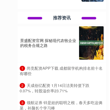
推荐资讯
景盛配资官网 探秘现代农牧企业
的税务合规之路
​尚竞配资APP下载 成都留学机构排名前十名
1
有哪些
​天成创亿配资 1月14日洁美转债下跌
2
0.07%，转股溢价率23.71%
​领航证券 锌是娃的聪明之根，春天多吃这俩
3
菜，补脑长个学习棒