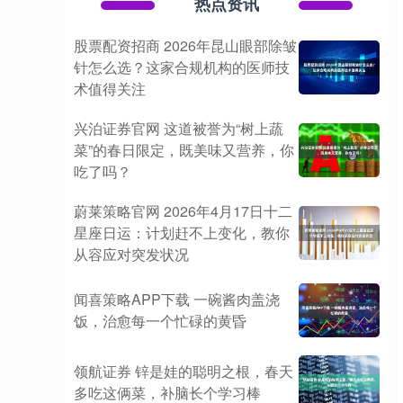
热点资讯
股票配资招商 2026年昆山眼部除皱
针怎么选？这家合规机构的医师技
术值得关注
兴泊证券官网 这道被誉为“树上蔬
菜”的春日限定，既美味又营养，你
吃了吗？
蔚莱策略官网 2026年4月17日十二
星座日运：计划赶不上变化，教你
从容应对突发状况
闻喜策略APP下载 一碗酱肉盖浇
饭，治愈每一个忙碌的黄昏
领航证券 锌是娃的聪明之根，春天
多吃这俩菜，补脑长个学习棒