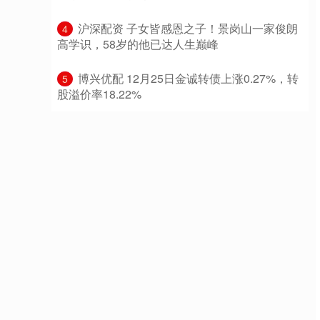
​沪深配资 子女皆感恩之子！景岗山一家俊朗
4
高学识，58岁的他已达人生巅峰
​博兴优配 12月25日金诚转债上涨0.27%，转
5
股溢价率18.22%