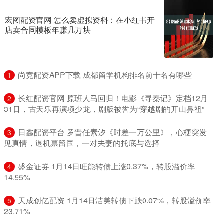
宏图配资官网 怎么卖虚拟资料：在小红书开
店卖合同模板年赚几万块
​尚竞配资APP下载 成都留学机构排名前十名有哪些
1
​长红配资官网 原班人马回归！电影《寻秦记》定档12月
2
31日，古天乐再演项少龙，剧版被誉为“穿越剧的开山鼻祖”
​日鑫配资平台 罗晋任素汐《时差一万公里》，心梗突发
3
见真情，退机票留国，一对夫妻的托底与选择
​盛金证券 1月14日旺能转债上涨0.37%，转股溢价率
4
14.95%
​天成创亿配资 1月14日洁美转债下跌0.07%，转股溢价率
5
23.71%