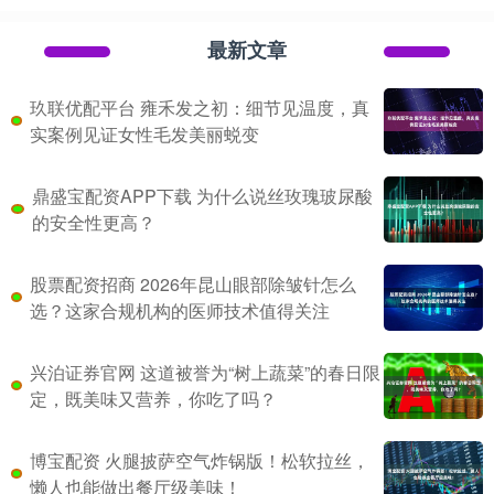
最新文章
玖联优配平台 雍禾发之初：细节见温度，真
实案例见证女性毛发美丽蜕变
鼎盛宝配资APP下载 为什么说丝玫瑰玻尿酸
的安全性更高？
股票配资招商 2026年昆山眼部除皱针怎么
选？这家合规机构的医师技术值得关注
兴泊证券官网 这道被誉为“树上蔬菜”的春日限
定，既美味又营养，你吃了吗？
博宝配资 火腿披萨空气炸锅版！松软拉丝，
懒人也能做出餐厅级美味！