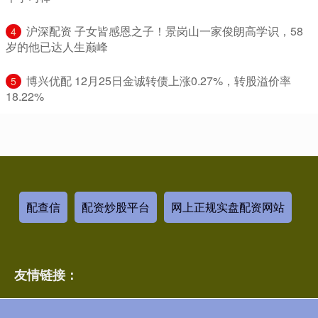
​沪深配资 子女皆感恩之子！景岗山一家俊朗高学识，58
4
岁的他已达人生巅峰
​博兴优配 12月25日金诚转债上涨0.27%，转股溢价率
5
18.22%
配查信
配资炒股平台
网上正规实盘配资网站
友情链接：