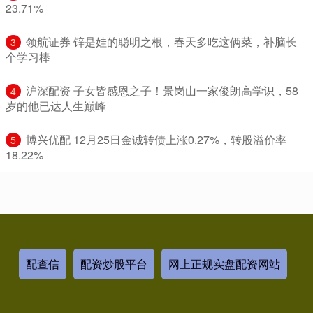
23.71%
​领航证券 锌是娃的聪明之根，春天多吃这俩菜，补脑长
3
个学习棒
​沪深配资 子女皆感恩之子！景岗山一家俊朗高学识，58
4
岁的他已达人生巅峰
​博兴优配 12月25日金诚转债上涨0.27%，转股溢价率
5
18.22%
配查信
配资炒股平台
网上正规实盘配资网站