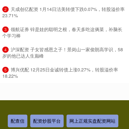
​天成创亿配资 1月14日洁美转债下跌0.07%，转股溢价率
2
23.71%
​领航证券 锌是娃的聪明之根，春天多吃这俩菜，补脑长
3
个学习棒
​沪深配资 子女皆感恩之子！景岗山一家俊朗高学识，58
4
岁的他已达人生巅峰
​博兴优配 12月25日金诚转债上涨0.27%，转股溢价率
5
18.22%
配查信
配资炒股平台
网上正规实盘配资网站