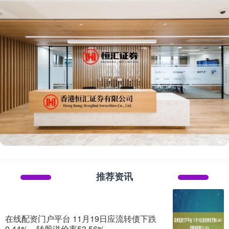
推荐资讯
在线配资门户平台 11月19日应流转债下跌
0.44%，转股溢价率53.56%