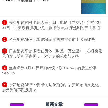
​长红配资官网 原班人马回归！电影《寻秦记》定档12月
1
31日，古天乐再演项少龙，剧版被誉为“穿越剧的开山鼻祖”
​尚竞配资APP下载 成都留学机构排名前十名有哪些
2
​日鑫配资平台 罗晋任素汐《时差一万公里》，心梗突发
3
见真情，退机票留国，一对夫妻的托底与选择
​盛金证券 1月14日旺能转债上涨0.37%，转股溢价率
4
14.95%
​乐发配资APP下载 卡尼达沃斯演讲后美加矛盾又激化，
5
加元为何不跌反升？
最新文章