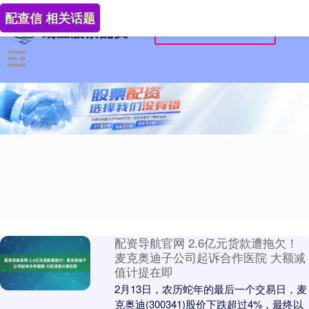
配查信 相关话题
配资导航官网 2.6亿元货款遭拖欠！
麦克奥迪子公司起诉合作医院 大额减
值计提在即
2月13日，农历蛇年的最后一个交易日，麦
克奥迪(300341)股价下跌超过4%，最终以