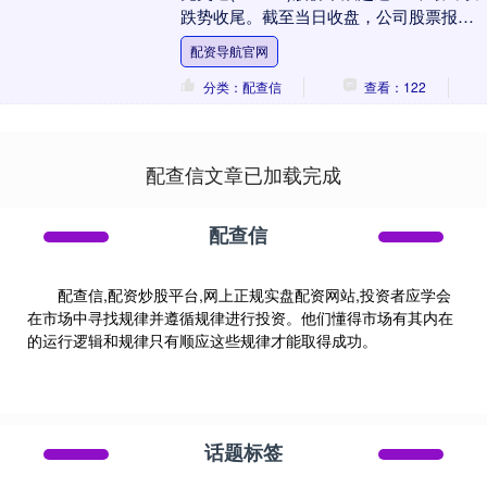
跌势收尾。截至当日收盘，公司股票报
16.76元/股，近一年累计下跌16%。....
配资导航官网
分类：配查信
查看：122
配查信文章已加载完成
配查信
配查信,配资炒股平台,网上正规实盘配资网站,投资者应学会
在市场中寻找规律并遵循规律进行投资。他们懂得市场有其内在
的运行逻辑和规律只有顺应这些规律才能取得成功。
话题标签