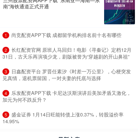
兰州股票配资网APP下载 “东南亚—海南—东
南”海铁通道正式开通
​尚竞配资APP下载 成都留学机构排名前十名有哪些
1
​长红配资官网 原班人马回归！电影《寻秦记》定档12月
2
31日，古天乐再演项少龙，剧版被誉为“穿越剧的开山鼻祖”
​日鑫配资平台 罗晋任素汐《时差一万公里》，心梗突发
3
见真情，退机票留国，一对夫妻的托底与选择
​乐发配资APP下载 卡尼达沃斯演讲后美加矛盾又激化，
4
加元为何不跌反升？
​盛金证券 1月14日旺能转债上涨0.37%，转股溢价率
5
14.95%