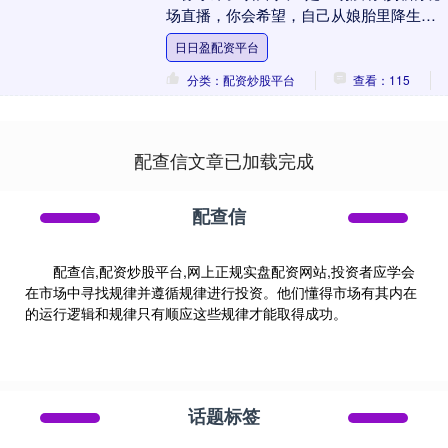
场直播，你会希望，自己从娘胎里降生的
全过程，被三万多个素不相识的陌生人，
日日盈配资平台
实时围观、点评....
分类：配资炒股平台
查看：115
配查信文章已加载完成
配查信
配查信,配资炒股平台,网上正规实盘配资网站,投资者应学会
在市场中寻找规律并遵循规律进行投资。他们懂得市场有其内在
的运行逻辑和规律只有顺应这些规律才能取得成功。
话题标签