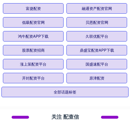
富捷配资
融通资产配资官网
低吸配资官网
贝恩配资官网
鸿牛配资APP下载
久联优配平台
股票配资招商
鼎盛宝配资APP下载
涨上策配资平台
国盛速配平台
开封配资平台
原津配资
全部话题标签
关注 配查信