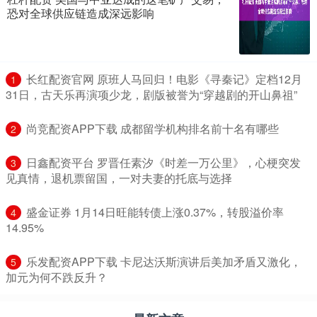
恐对全球供应链造成深远影响
​长红配资官网 原班人马回归！电影《寻秦记》定档12月
1
31日，古天乐再演项少龙，剧版被誉为“穿越剧的开山鼻祖”
​尚竞配资APP下载 成都留学机构排名前十名有哪些
2
​日鑫配资平台 罗晋任素汐《时差一万公里》，心梗突发
3
见真情，退机票留国，一对夫妻的托底与选择
​盛金证券 1月14日旺能转债上涨0.37%，转股溢价率
4
14.95%
​乐发配资APP下载 卡尼达沃斯演讲后美加矛盾又激化，
5
加元为何不跌反升？