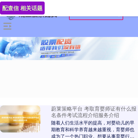
配查信 相关话题
蔚莱策略平台 考取育婴师证有什么报
名条件考试流程介绍服务介绍
随着人们生活水平的提高，对婴幼儿的早
期教育和科学养育越来越重视，育婴师也
成为了一个热门职业。想要从事育婴行